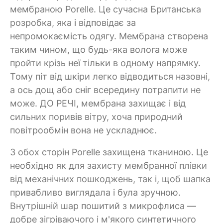
мембраною Porelle. Це сучасна Британська
розробка, яка і відповідає за
непромокаємість одягу. Мембрана створена
таким чином, що будь-яка волога може
пройти крізь неї тільки в одному напрямку.
Тому піт від шкіри легко відводиться назовні,
а ось дощ або сніг всередину потрапити не
може. ДО РЕЧІ, мембрана захищає і від
сильних поривів вітру, хоча природний
повітрообмін вона не ускладнює.
З обох сторін Porelle захищена тканиною. Це
необхідно як для захисту мембранної плівки
від механічних пошкоджень, так і, щоб шапка
привабливо виглядала і була зручною.
Внутрішній шар пошитий з микрофлиса —
добре зігріваючого і м'якого синтетичного