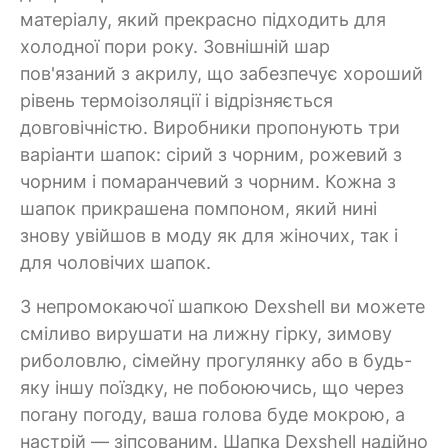
матеріалу, який прекрасно підходить для
холодної пори року. Зовнішній шар
пов'язаний з акрилу, що забезпечує хороший
рівень термоізоляції і відрізняється
довговічністю. Виробники пропонують три
варіанти шапок: сірий з чорним, рожевий з
чорним і помаранчевий з чорним. Кожна з
шапок прикрашена помпоном, який нині
знову увійшов в моду як для жіночих, так і
для чоловічих шапок.
З непромокаючої шапкою Dexshell ви можете
сміливо вирушати на лижну гірку, зимову
риболовлю, сімейну прогулянку або в будь-
яку іншу поїздку, не побоюючись, що через
погану погоду, ваша голова буде мокрою, а
настрій — зіпсованим. Шапка Dexshell надійно