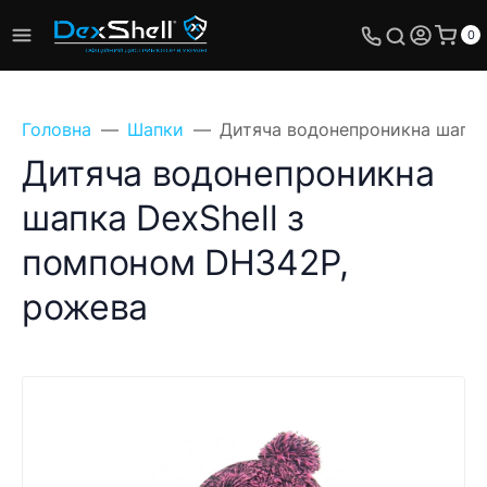
0
Головна
Шапки
Дитяча водонепроникна шапка
Дитяча водонепроникна
шапка DexShell з
помпоном DH342P,
рожева