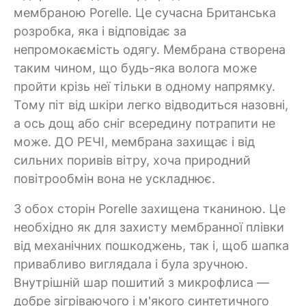
мембраною Porelle. Це сучасна Британська
розробка, яка і відповідає за
непромокаємість одягу. Мембрана створена
таким чином, що будь-яка волога може
пройти крізь неї тільки в одному напрямку.
Тому піт від шкіри легко відводиться назовні,
а ось дощ або сніг всередину потрапити не
може. ДО РЕЧІ, мембрана захищає і від
сильних поривів вітру, хоча природний
повітрообмін вона не ускладнює.
З обох сторін Porelle захищена тканиною. Це
необхідно як для захисту мембранної плівки
від механічних пошкоджень, так і, щоб шапка
привабливо виглядала і була зручною.
Внутрішній шар пошитий з микрофлиса —
добре зігріваючого і м'якого синтетичного