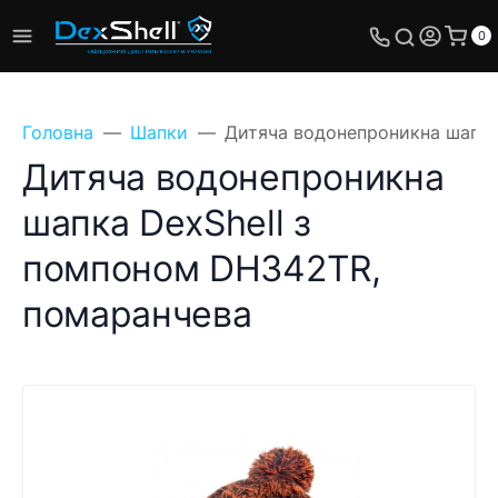
0
Головна
Шапки
Дитяча водонепроникна шапка
Дитяча водонепроникна
шапка DexShell з
помпоном DH342TR,
помаранчева