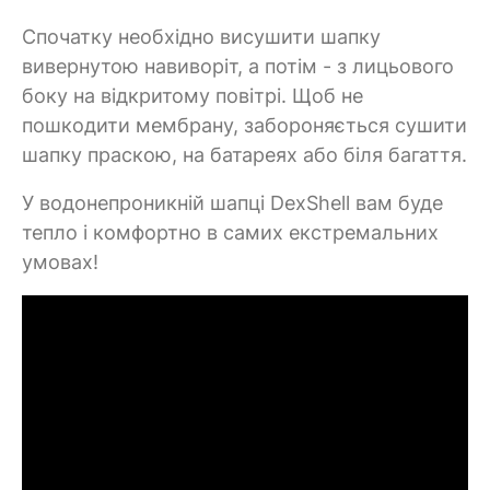
Спочатку необхідно висушити шапку
вивернутою навиворіт, а потім - з лицьового
боку на відкритому повітрі. Щоб не
пошкодити мембрану, забороняється сушити
шапку праскою, на батареях або біля багаття.
У водонепроникній шапці DexShell вам буде
тепло і комфортно в самих екстремальних
умовах!