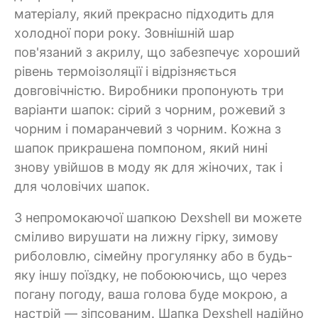
матеріалу, який прекрасно підходить для
холодної пори року. Зовнішній шар
пов'язаний з акрилу, що забезпечує хороший
рівень термоізоляції і відрізняється
довговічністю. Виробники пропонують три
варіанти шапок: сірий з чорним, рожевий з
чорним і помаранчевий з чорним. Кожна з
шапок прикрашена помпоном, який нині
знову увійшов в моду як для жіночих, так і
для чоловічих шапок.
З непромокаючої шапкою Dexshell ви можете
сміливо вирушати на лижну гірку, зимову
риболовлю, сімейну прогулянку або в будь-
яку іншу поїздку, не побоюючись, що через
погану погоду, ваша голова буде мокрою, а
настрій — зіпсованим. Шапка Dexshell надійно