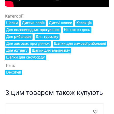
Категорії:
Шапки
Дитяча серія
Дитячі шапки
Колекція
Для велосипедних прогулянок
На кожен день
Для риболовлі
Для туризму
Для зимових прогулянок
Шапки для зимової риболовлі
Для яхтингу
Шапки для альпінізму
Шапки для сноуборду
Теги:
DexShell
З цим товаром також купують