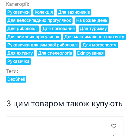
Категорії:
Рукавички
Колекція
Для захисників
Для велосипедних прогулянок
На кожен день
Для риболовлі
Для полювання
Для туризму
Для зимових прогулянок
Для максимального захисту
Рукавички для зимової риболовлі
Для мотоспорту
Для яхтингу
Для спелеологів
Екіпірування
Рукавичка
Теги:
DexShell
З цим товаром також купують