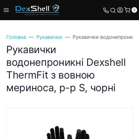
0
Головна
Рукавички
Рукавички водонепроникні 
Рукавички
водонепроникні Dexshell
ThermFit з вовною
мериноса, р-р S, чорні