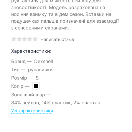
рук, акрилу для м'якості, нейлону для
зносостійкості. Модель розрахована на
носіння взимку та в демісезон. Вставки на
подушечках пальців призначені для взаємодії
з сенсорними екранами.
Написать отзыв
Характеристики:
Бренд
Dexshell
Тип
рукавички
Розмір
S
Колір
Зовнішній шар
84% нейлон, 14% еластик, 2% еластан
Усі характеристики