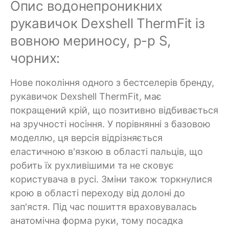
Опис водонепроникних
рукавичок Dexshell ThermFit із
вовною мериносу, р-р S,
чорних:
Нове покоління одного з бестселерів бренду,
рукавичок Dexshell ThermFit, має
покращений крій, що позитивно відбивається
на зручності носіння. У порівнянні з базовою
моделлю, ця версія відрізняється
еластичною в'язкою в області пальців, що
робить їх рухливішими та не сковує
користувача в русі. Зміни також торкнулися
крою в області переходу від долоні до
зап'ястя. Під час пошиття враховувалась
анатомічна форма руки, тому посадка