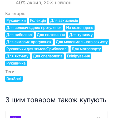
40% акрил, 20% нейлон.
Категорії:
Рукавички
Колекція
Для захисників
Для велосипедних прогулянок
На кожен день
Для риболовлі
Для полювання
Для туризму
Для зимових прогулянок
Для максимального захисту
Рукавички для зимової риболовлі
Для мотоспорту
Для яхтингу
Для спелеологів
Екіпірування
Рукавичка
Теги:
DexShell
З цим товаром також купують