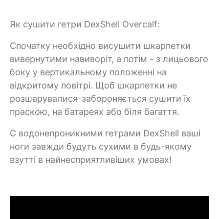
Як сушити гетри DexShell Overcalf:
Спочатку необхідно висушити шкарпетки
вивернутими навиворіт, а потім - з лицьового
боку у вертикальному положенні на
відкритому повітрі. Щоб шкарпетки не
розшарувалися-забороняється сушити їх
праскою, на батареях або біля багаття.
C водонепроникними гетрами DexShell ваші
ноги завжди будуть сухими в будь-якому
взутті в найнесприятливіших умовах!