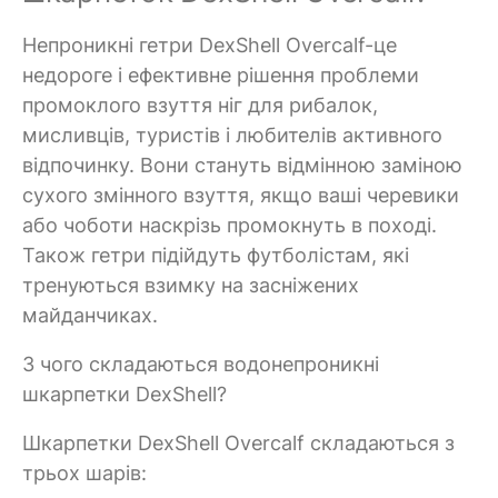
Непроникні гетри DexShell Overcalf-це
недороге і ефективне рішення проблеми
промоклого взуття ніг для рибалок,
мисливців, туристів і любителів активного
відпочинку. Вони стануть відмінною заміною
сухого змінного взуття, якщо ваші черевики
або чоботи наскрізь промокнуть в поході.
Також гетри підійдуть футболістам, які
тренуються взимку на засніжених
майданчиках.
З чого складаються водонепроникні
шкарпетки DexShell?
Шкарпетки DexShell Overcalf складаються з
трьох шарів: