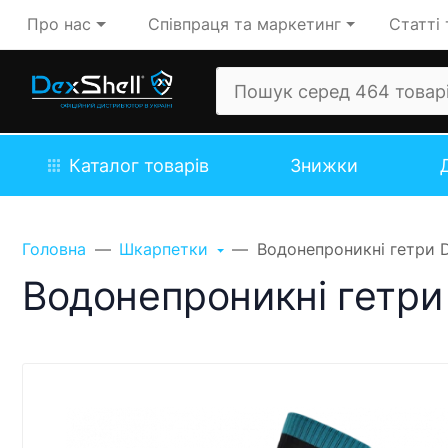
Про нас
Співпраця та маркетинг
Статті 
Каталог товарів
Знижки
Головна
Шкарпетки
Водонепроникні гетри D
Водонепроникні гетри