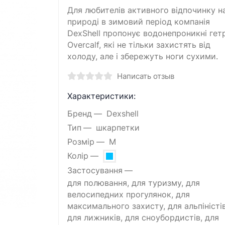
Для любителів активного відпочинку н
природі в зимовий період компанія
DexShell пропонує водонепроникні гет
Overcalf, які не тільки захистять від
холоду, але і збережуть ноги сухими.
Написать отзыв
Характеристики:
Бренд
Dexshell
Тип
шкарпетки
Розмір
M
Колір
Застосування
для полювання, для туризму, для
велосипедних прогулянок, для
максимального захисту, для альпіністів
для лижників, для сноубордистів, для