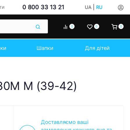
0 800 33 13 21
|
ти
UA
RU
0
0
0
чки
Шапки
Для дітей
830M M (39-42)
Доставляємо ваші
замовлення кожного дня та