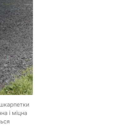
 шкарпетки
на і міцна
ться