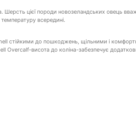
а. Шерсть цієї породи новозеландських овець вва
 температуру всередині.
hell стійкими до пошкоджень, щільними і комфорт
ll Overcalf-висота до коліна-забезпечує додатков