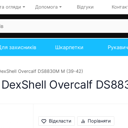
та огляди
Допомога
Відгуки
Контак
Для захисників
Шкарпетки
Рукави
exShell Overcalf DS8830M M (39-42)
 DexShell Overcalf DS8
Відкласти
Порівняти