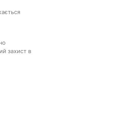
жається
но
ий захист в