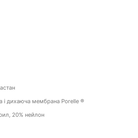
ластан
 і дихаюча мембрана Porelle ®
рил, 20% нейлон