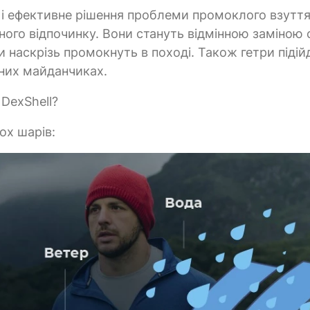
е і ефективне рішення проблеми промоклого взуття 
вного відпочинку. Вони стануть відмінною заміною 
и наскрізь промокнуть в поході. Також гетри підій
ених майданчиках.
DexShell?
ох шарів: