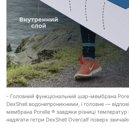
- Головний функціональний шар-мембрана Porel
DexShell водонепроникними, і головне — відпов
мембрана Porelle ® завдяки різниці температур 
надягати гетри DexShell Overcalf поверх звичай