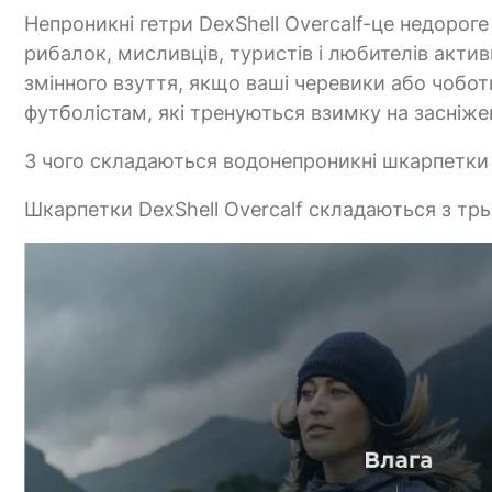
Непроникні гетри DexShell Overcalf-це недорог
рибалок, мисливців, туристів і любителів акти
змінного взуття, якщо ваші черевики або чобот
футболістам, які тренуються взимку на засніж
З чого складаються водонепроникні шкарпетки 
Шкарпетки DexShell Overcalf складаються з трь