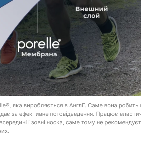
le®, яка виробляється в Англії. Саме вона робить
ідає за ефективне потовідведення. Працює еластич
всередині і зовні носка, саме тому не рекомендує
них.