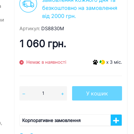
а
безкоштовно на замовлення
від 2000 грн.
ри
Артикул:
DS8830M
1 060 грн.
Немає в наявності
x 3 міс.
У кошик
Корпоративне замовлення
,