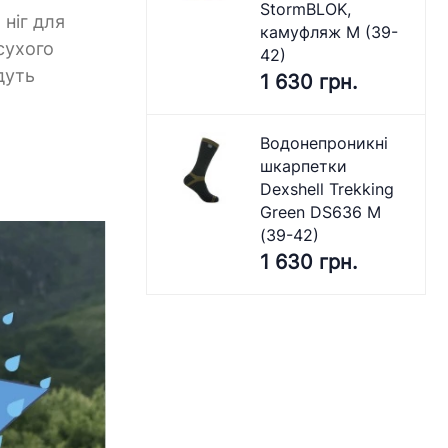
StormBLOK,
ніг для
камуфляж M (39-
сухого
42)
дуть
1 630 грн.
Водонепроникні
шкарпетки
Dexshell Trekking
Green DS636 M
(39-42)
1 630 грн.