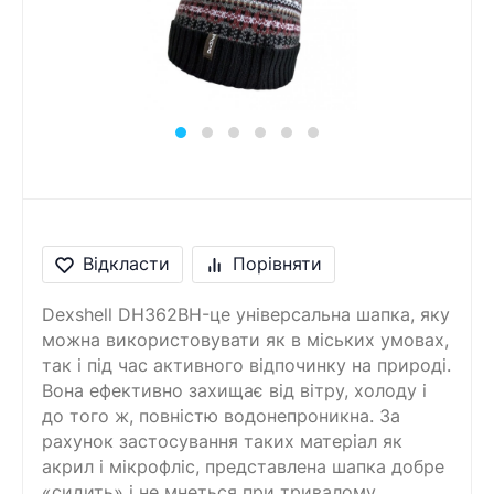
Повідомлення
Введіть правильну
відповідь
8 + 9 =
Відкласти
Порівняти
Dexshell DH362BH-це універсальна шапка, яку
можна використовувати як в міських умовах,
так і під час активного відпочинку на природі.
Вона ефективно захищає від вітру, холоду і
до того ж, повністю водонепроникна. За
рахунок застосування таких матеріал як
акрил і мікрофліс, представлена шапка добре
«сидить» і не мнеться при тривалому