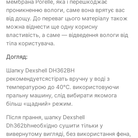
мембрана Porelle, яка і перешкоджає
проникненню вологи, саме вона врятує вас
від дощу. До переваг цього матеріалу також
можна віднести ще одну корисну
властивість, а саме — відведення вологи від
тіла користувача.
Догляд:
Шапку Dexshell DH362BH
рекомендуетсястірать вручну у воді з
температурою до 40°C. використовуючи
пральну машину, слід вибирати якомога
більш «щадний» режим.
Після прання, шапку Dexshell
Dh362bhнеобхідно сушити тільки у
вивернутому вигляді, без використання фена,