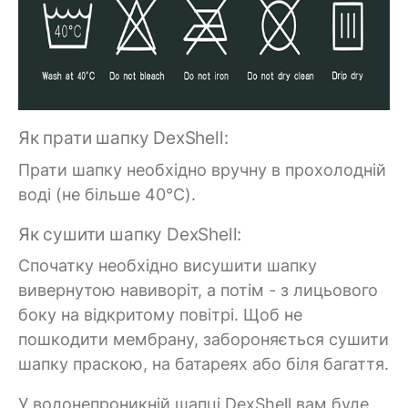
Як прати шапку DexShell:
Прати шапку необхідно вручну в прохолодній
воді (не більше 40°C).
Як сушити шапку DexShell:
Спочатку необхідно висушити шапку
вивернутою навиворіт, а потім - з лицьового
боку на відкритому повітрі. Щоб не
пошкодити мембрану, забороняється сушити
шапку праскою, на батареях або біля багаття.
У водонепроникній шапці DexShell вам буде