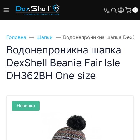
0
Головна
Шапки
Водонепроникна шапка DexShell
Водонепроникна шапка
DexShell Beanie Fair Isle
Поставте своє
DH362BH One size
питання, ми
обов'язково відповімо!
Ім'я
Новинка
Телефон