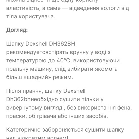
властивість, а саме — відведення вологи від
тіла користувача.
Догляд:
Шапку Dexshell DH362BH
рекомендуетсястірать вручну у воді з
температурою до 40°C. використовуючи
пральну машину, слід вибирати якомога
більш «щадний» режим.
Після прання, шапку Dexshell
Dh362bhнеобхідно сушити тільки у
вивернутому вигляді, без використання фена,
праски, обігрівача або інших засобів.
Категорично забороняється сушити шапку
над відкритим вогнем!