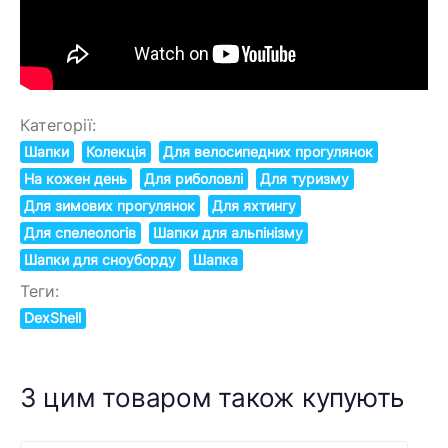
Категорії:
Шапки
Колекція
Для велосипедних прогулянок
На кожен день
Для риболовлі
Для туризму
Для зимових прогулянок
Для яхтингу
Для спелеологів
Шапки для альпінізму
Шапки для сноуборду
Шапка
Теги:
DexShell
З цим товаром також купують