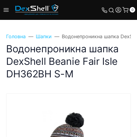
0
Головна
Шапки
Водонепроникна шапка DexShel
Водонепроникна шапка
DexShell Beanie Fair Isle
Поставте своє
DH362BH S-M
питання, ми
обов'язково відповімо!
Ім'я
Телефон