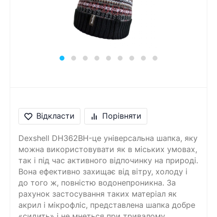
Повідомлення
Введіть правильну
відповідь
9 + 9 =
Відкласти
Порівняти
Dexshell DH362BH-це універсальна шапка, яку
можна використовувати як в міських умовах,
так і під час активного відпочинку на природі.
Вона ефективно захищає від вітру, холоду і
до того ж, повністю водонепроникна. За
рахунок застосування таких матеріал як
акрил і мікрофліс, представлена шапка добре
«сидить» і не мнеться при тривалому