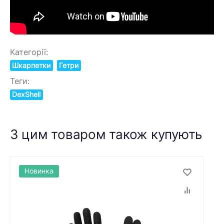
Категорії:
Шкарпетки
Гетри
Теги:
DexShell
З цим товаром також купують
Новинка