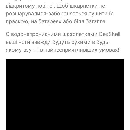
відкритому повітрі. Щоб шкарпетки не
розшарувалися-забороняється сушити їх
праскою, на батареях або біля багаття.
C водонепроникними шкарпетками DexShell
ваші ноги завжди будуть сухими в будь-
якому взутті в найнесприятливіших умовах!