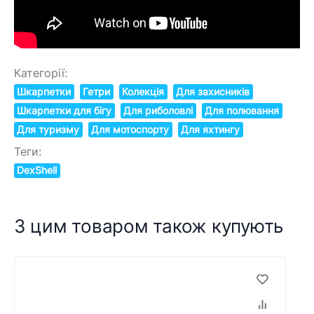
Категорії:
Шкарпетки
Гетри
Колекція
Для захисників
Шкарпетки для бігу
Для риболовлі
Для полювання
Для туризму
Для мотоспорту
Для яхтингу
Теги:
DexShell
З цим товаром також купують