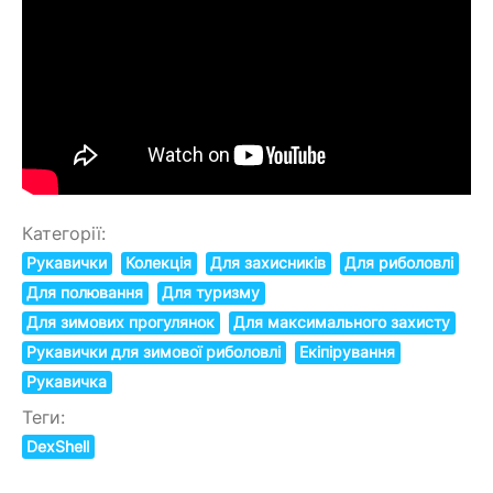
Категорії:
Рукавички
Колекція
Для захисників
Для риболовлі
Для полювання
Для туризму
Для зимових прогулянок
Для максимального захисту
Рукавички для зимової риболовлі
Екіпірування
Рукавичка
Теги:
DexShell