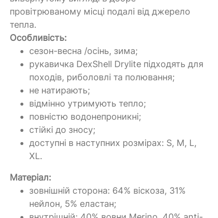
провітрюваному місці подалі від джерело
тепла.
Особливість:
сезон-весна /осінь, зима;
рукавичка
DexShell
Drylite підходять для
походів, риболовлі та полювання;
не натирають;
відмінно утримують тепло;
повністю водонепроникні;
стійкі до зносу;
доступні в наступних розмірах:
S, M, L,
XL.
Матеріал:
зовнішній сторона:
64% віскоза, 31%
нейлон, 5% еластан;
внутрішній:
40% вовни Merino, 40% anti-