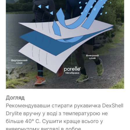
Догляд
Рекомендувавши стирати
рукавичка
DexShell
Drylite вручну у воді з температурою не
більше 40°
C.
Сушити краще всього у
вивернутому вигляді в добре