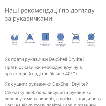
Наші рекомендації по догляду
за рукавичками:
Як прати рукавички DexShell Drylite?
Прати рукавички необхідно вручну в
прохолодній воді (не більше 40°C).
Як сушити рукавички DexShell Drylite?
Спочатку необхідно висушити рукавички
вивернутими навиворіт, а потім - з лицьового
боку на відкритому повітрі. Щоб рукавички