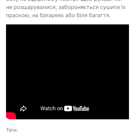
не розшарувалися, забороняється сушити їх
праскою, на батареях або біля багаття.
Теги: