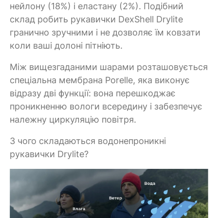
нейлону (18%) і еластану (2%). Подібний
склад робить рукавички DexShell Drylite
гранично зручними і не дозволяє їм ковзати
коли ваші долоні пітніють.
Між вищезгаданими шарами розташовується
спеціальна мембрана Porelle, яка виконує
відразу дві функції: вона перешкоджає
проникненню вологи всередину і забезпечує
належну циркуляцію повітря.
З чого складаються водонепроникні
рукавички Drylite?