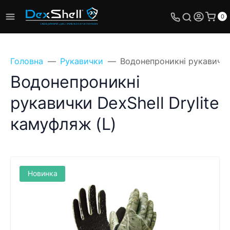
0
Головна
Рукавички
Водонепроникні рукавички 
Водонепроникні
рукавички DexShell Drylite
камуфляж (L)
Новинка