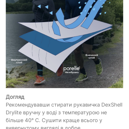
Догляд
Рекомендувавши стирати
рукавичка
DexShell
Drylite вручну у воді з температурою не
більше 40°
C.
Сушити краще всього у
вивернутому вигляді в добре