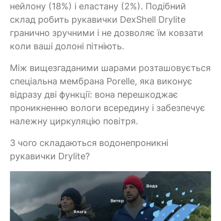
нейлону (18%) і еластану (2%). Подібний
склад робить рукавички DexShell Drylite
гранично зручними і не дозволяє їм ковзати
коли ваші долоні пітніють.
Між вищезгаданими шарами розташовується
спеціальна мембрана Porelle, яка виконує
відразу дві функції: вона перешкоджає
проникненню вологи всередину і забезпечує
належну циркуляцію повітря.
З чого складаються водонепроникні
рукавички Drylite?