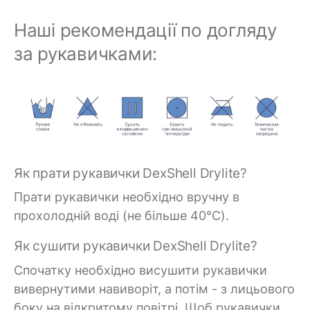
Наші рекомендації по догляду
за рукавичками:
Як прати рукавички DexShell Drylite?
Прати рукавички необхідно вручну в
прохолодній воді (не більше 40°C).
Як сушити рукавички DexShell Drylite?
Спочатку необхідно висушити рукавички
вивернутими навиворіт, а потім - з лицьового
боку на відкритому повітрі. Щоб рукавички