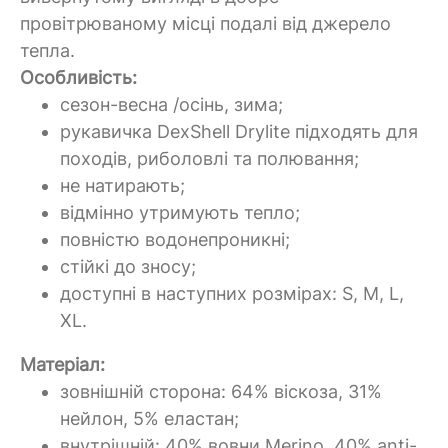
провітрюваному місці подалі від джерело
тепла.
Особливість:
сезон-весна /осінь, зима;
рукавичка
DexShell
Drylite підходять для
походів, риболовлі та полювання;
не натирають;
відмінно утримують тепло;
повністю водонепроникні;
стійкі до зносу;
доступні в наступних розмірах:
S, M, L,
XL.
Матеріал:
зовнішній сторона:
64% віскоза, 31%
нейлон, 5% еластан;
внутрішній:
40% вовни Merino, 40% anti-