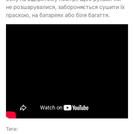
не розшарувалися, забороняється сушити їх
праскою, на батареях або біля багаття.
Теги: