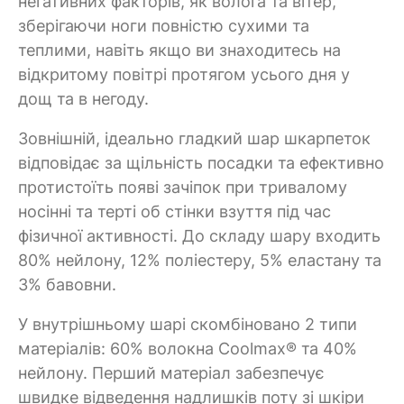
негативних факторів, як волога та вітер,
зберігаючи ноги повністю сухими та
теплими, навіть якщо ви знаходитесь на
відкритому повітрі протягом усього дня у
дощ та в негоду.
Зовнішній, ідеально гладкий шар шкарпеток
відповідає за щільність посадки та ефективно
протистоїть появі зачіпок при тривалому
носінні та терті об стінки взуття під час
фізичної активності. До складу шару входить
80% нейлону, 12% поліестеру, 5% еластану та
3% бавовни.
У внутрішньому шарі скомбіновано 2 типи
матеріалів: 60% волокна Coolmax® та 40%
нейлону. Перший матеріал забезпечує
швидке відведення надлишків поту зі шкіри