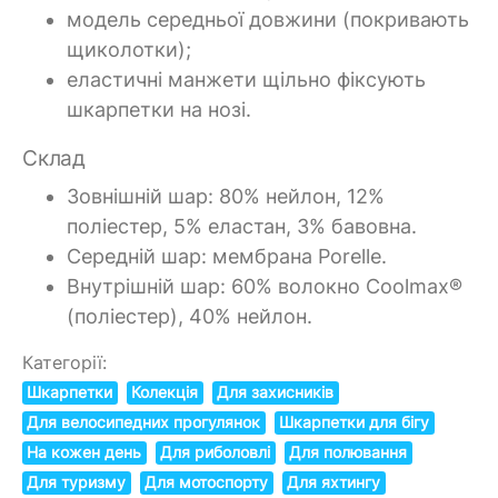
модель середньої довжини (покривають
щиколотки);
еластичні манжети щільно фіксують
шкарпетки на нозі.
Склад
Зовнішній шар: 80% нейлон, 12%
поліестер, 5% еластан, 3% бавовна.
Середній шар: мембрана Porelle.
Внутрішній шар: 60% волокно Coolmax®
(поліестер), 40% нейлон.
Категорії:
Шкарпетки
Колекція
Для захисників
Для велосипедних прогулянок
Шкарпетки для бігу
На кожен день
Для риболовлі
Для полювання
Для туризму
Для мотоспорту
Для яхтингу