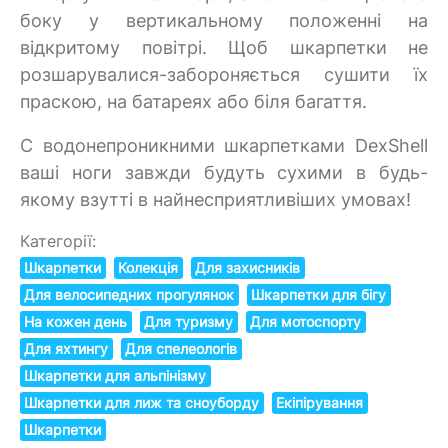
боку у вертикальному положенні на
відкритому повітрі. Щоб шкарпетки не
розшарувалися-забороняється сушити їх
праскою, на батареях або біля багаття.
C водонепроникними шкарпетками DexShell
ваші ноги завжди будуть сухими в будь-
якому взутті в найнесприятливіших умовах!
Категорії:
Шкарпетки
Колекція
Для захисників
Для велосипедних прогулянок
Шкарпетки для бігу
На кожен день
Для туризму
Для мотоспорту
Для яхтингу
Для спелеологів
Шкарпетки для альпінізму
Шкарпетки для лиж та сноуборду
Екіпірування
Шкарпетки