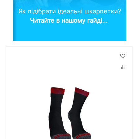
Як підібрати ідеальні шкарпетки?
Читайте в нашому гайді...