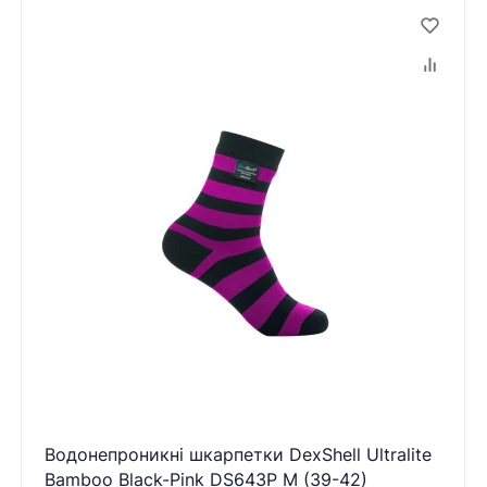
Водонепроникні шкарпетки DexShell Ultralite
Bamboo Black-Pink DS643P M (39-42)