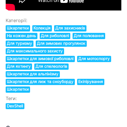
Категорії:
Шкарпетки
Колекція
Для захисників
На кожен день
Для риболовлі
Для полювання
Для туризму
Для зимових прогулянок
Для максимального захисту
Шкарпетки для зимової риболовлі
Для мотоспорту
Для яхтингу
Для спелеологів
Шкарпетки для альпінізму
Шкарпетки для лиж та сноуборду
Екіпірування
Шкарпетки
Теги:
DexShell