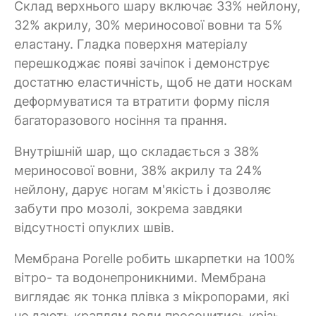
Склад верхнього шару включає 33% нейлону,
32% акрилу, 30% мериносової вовни та 5%
еластану. Гладка поверхня матеріалу
перешкоджає появі зачіпок і демонструє
достатню еластичність, щоб не дати носкам
деформуватися та втратити форму після
багаторазового носіння та прання.
Внутрішній шар, що складається з 38%
мериносової вовни, 38% акрилу та 24%
нейлону, дарує ногам м'якість і дозволяє
забути про мозолі, зокрема завдяки
відсутності опуклих швів.
Мембрана Porelle робить шкарпетки на 100%
вітро- та водонепроникними. Мембрана
виглядає як тонка плівка з мікропорами, які
не дають краплям води просочитись крізь