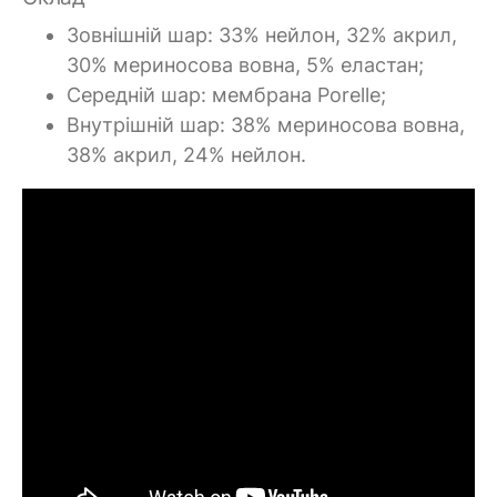
Зовнішній шар: 33% нейлон, 32% акрил,
30% мериносова вовна, 5% еластан;
Середній шар: мембрана Porelle;
Внутрішній шар: 38% мериносова вовна,
38% акрил, 24% нейлон.