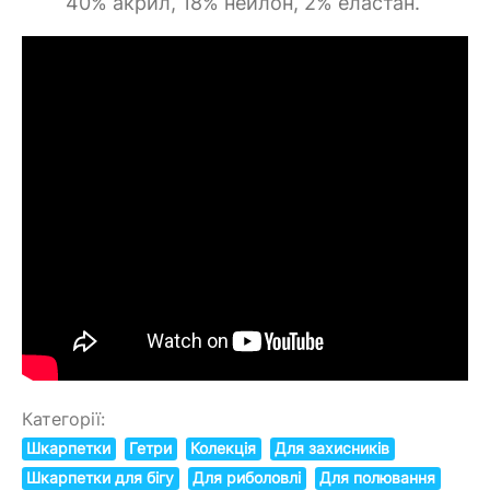
40% акрил, 18% нейлон, 2% еластан.
Категорії:
Шкарпетки
Гетри
Колекція
Для захисників
Шкарпетки для бігу
Для риболовлі
Для полювання