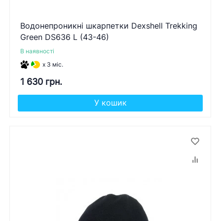
Водонепроникні шкарпетки Dexshell Trekking
Green DS636 L (43-46)
В наявності
x 3 міс.
1 630 грн.
У кошик