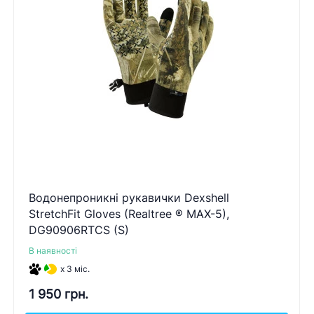
Водонепроникні рукавички Dexshell
StretchFit Gloves (Realtree ® MAX-5),
DG90906RTCS (S)
В наявності
x 3 міс.
1 950 грн.