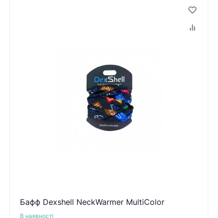
Бафф Dexshell NeckWarmer MultiColor
В наявності