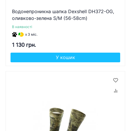
Водонепроникна шапка Dexshell DH372-OG,
оливково-зелена S/M (56-58cm)
В наявності
x 3 міс.
1 130 грн.
У кошик