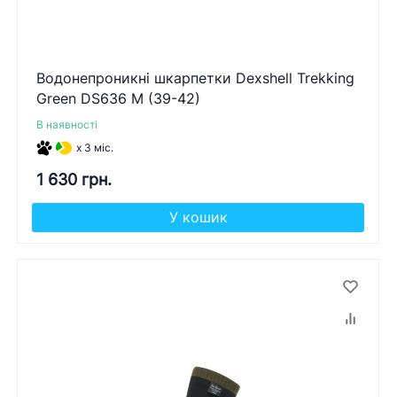
Водонепроникні шкарпетки Dexshell Trekking
Green DS636 M (39-42)
В наявності
x 3 міс.
1 630 грн.
У кошик