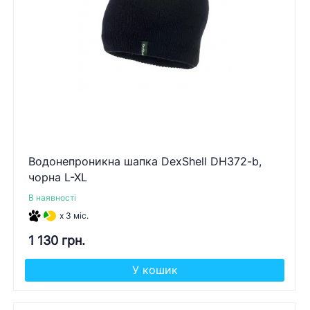
Водонепроникна шапка DexShell DH372-b,
чорна L-XL
В наявності
x 3 міс.
1 130 грн.
У кошик