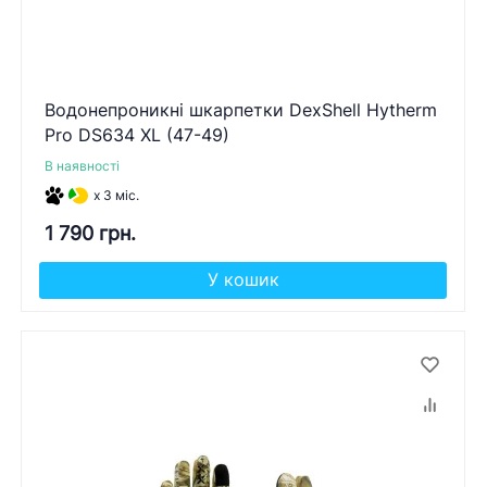
Водонепроникні шкарпетки DexShell Hytherm
Pro DS634 XL (47-49)
В наявності
x 3 міс.
1 790 грн.
У кошик