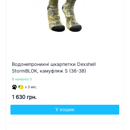
Водонепроникні шкарпетки Dexshell
StormBLOK, камуфляж S (36-38)
В наявності
x 3 міс.
1 630 грн.
У кошик