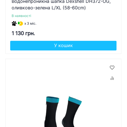
Водонепроникна шапка Dexshell DH372-OG,
оливково-зелена L/XL (58-60cm)
В наявності
x 3 міс.
1 130 грн.
У кошик