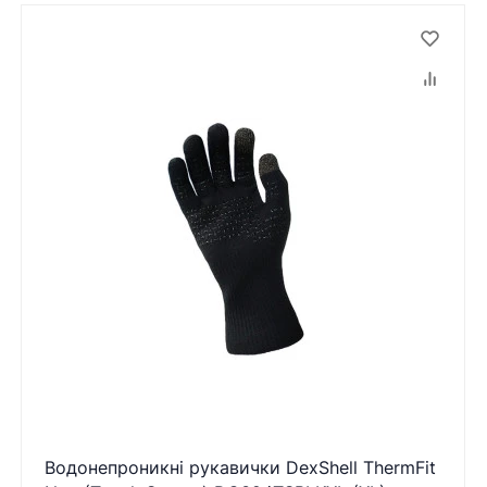
Водонепроникні рукавички DexShell ThermFit