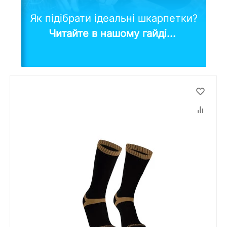
Як підібрати ідеальні шкарпетки?
Читайте в нашому гайді...