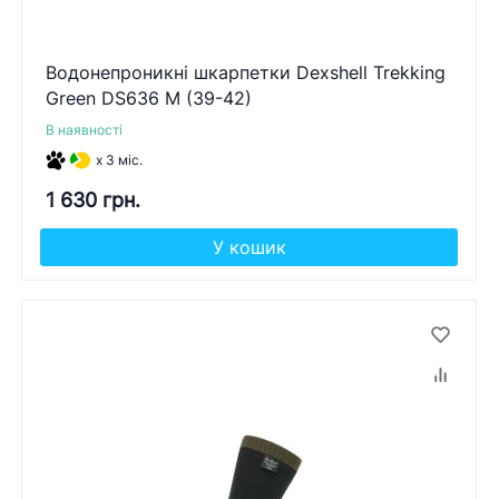
Водонепроникні шкарпетки Dexshell Trekking
Green DS636 M (39-42)
В наявності
x 3 міс.
1 630 грн.
У кошик