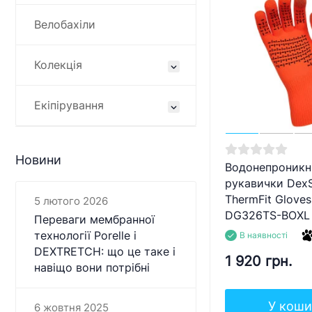
Велобахіли
Колекція
Екіпірування
Новини
Водонепроникн
рукавички DexS
ThermFit Gloves
5 лютого 2026
DG326TS-BOXL 
Переваги мембранної
технології Porelle і
В наявності
DEXTRETCH: що це таке і
1 920 грн.
навіщо вони потрібні
У коши
6 жовтня 2025