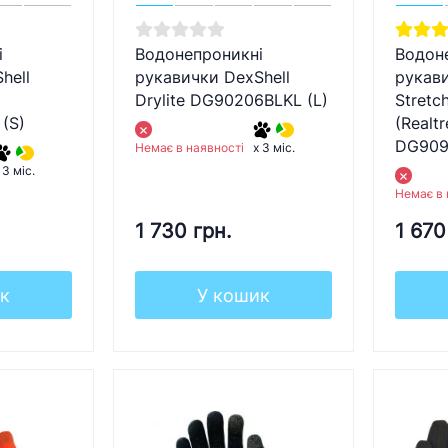
і
Водонепроникні
Водон
hell
рукавички DexShell
рукави
Drylite DG90206BLKL (L)
Stretc
(S)
(Realt
DG909
Немає в наявності
x 3 міс.
 3 міс.
Немає в 
1 730 грн.
1 670
к
У кошик