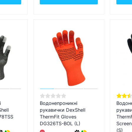
і
Водонепроникні
Водон
hell
рукавички DexShell
рукави
478TSS
ThermFit Gloves
ThermF
DG326TS-BOL (L)
Scree
(S)