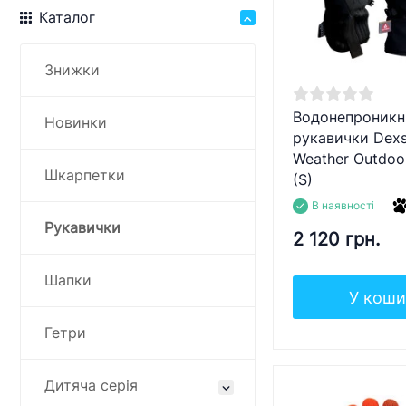
Каталог
Знижки
Водонепроникн
Новинки
рукавички Dexsh
Weather Outdoo
Шкарпетки
(S)
В наявності
Рукавички
2 120 грн.
Шапки
У коши
Гетри
Дитяча серія