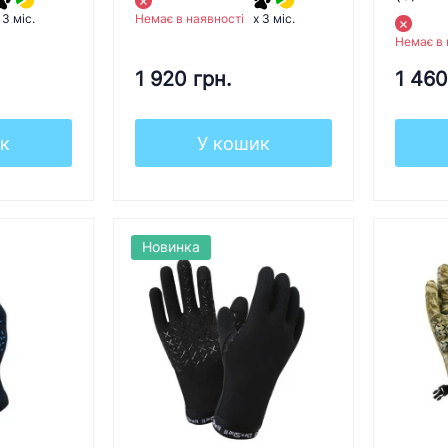
Немає в наявності
 3 міс.
x 3 міс.
Немає в 
1 920 грн.
1 460
к
У кошик
Новинка