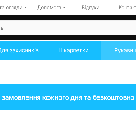
та огляди
Допомога
Відгуки
Контак
Для захисників
Шкарпетки
Рукави
 замовлення кожного дня та безкоштовно 