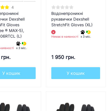
4
епроникні
Водонепроникні
чки Dexshell
рукавички Dexshell
hFit Gloves
StretchFit Gloves (XL)
ree ® MAX-5),
06RTCL (L)
Немає в наявності
x 3 міс.
наявності
x 3 міс.
 грн.
1 950 грн.
У кошик
У кошик