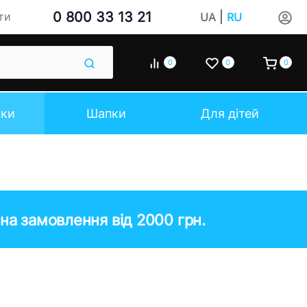
0 800 33 13 21
|
ти
UA
RU
0
0
0
чки
Шапки
Для дітей
на замовлення від 2000 грн.