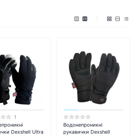
1
епроникні
Водонепроникні
чки Dexshell Ultra
рукавички Dexshell