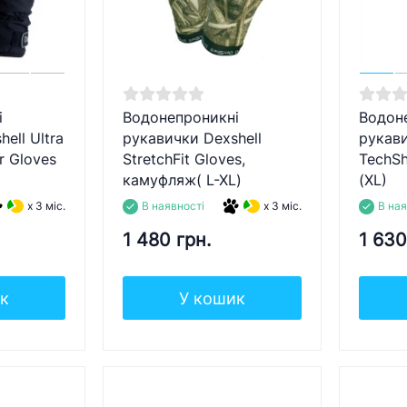
і
Водонепроникні
Водон
ell Ultra
рукавички Dexshell
рукави
r Gloves
StretchFit Gloves,
TechS
камуфляж( L-XL)
(XL)
x 3 міс.
В наявності
x 3 міс.
В ная
1 480 грн.
1 630
к
У кошик