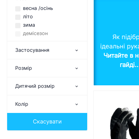
весна /осінь
літо
зима
демісезон
Як підіб
ідеальні ру
Застосування
Читайте в 
гайді.
Розмір
Дитячий розмір
Колір
Скасувати