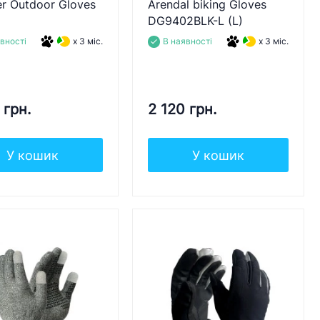
r Outdoor Gloves
Arendal biking Gloves
DG9402BLK-L (L)
вності
x 3 міс.
В наявності
x 3 міс.
 грн.
2 120 грн.
У кошик
У кошик