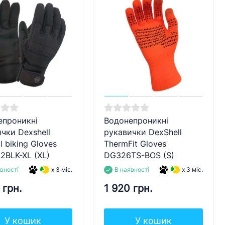
епроникні
Водонепроникні
чки Dexshell
рукавички DexShell
l biking Gloves
ThermFit Gloves
2BLK-XL (XL)
DG326TS-BOS (S)
вності
x 3 міс.
В наявності
x 3 міс.
 грн.
1 920 грн.
У кошик
У кошик