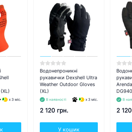
і
Водонепроникні
Водон
hell
рукавички Dexshell Ultra
рукави
Weather Outdoor Gloves
Arenda
(XL)
(XL)
DG940
x 3 міс.
В наявності
x 3 міс.
В ная
2 120 грн.
2 120
к
У кошик