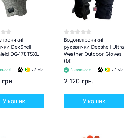
епроникні
Водонепроникні
чки DexShell
рукавички Dexshell Ultra
hield DG478TSXL
Weather Outdoor Gloves
(M)
вності
x 3 міс.
В наявності
x 3 міс.
 грн.
2 120 грн.
У кошик
У кошик