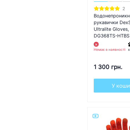
2
Водонепроникн
рукавички DexS
Ultralite Gloves,
DG368TS-HTBS 
Немає в наявності
x
1 300 грн.
У коши