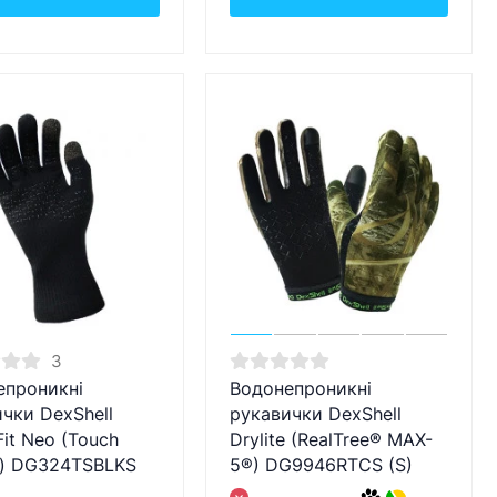
3
епроникні
Водонепроникні
чки DexShell
рукавички DexShell
it Neo (Touch
Drylite (RealTree® MAX-
n) DG324TSBLKS
5®) DG9946RTCS (S)