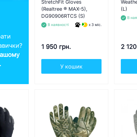
StretchFit Gloves
Weathe
(Realtree ® MAX-5),
(L)
DG90906RTCS (S)
В ная
В наявності
x 3 міс.
рати
кавички?
1 950 грн.
2 120
нашому
..
У кошик