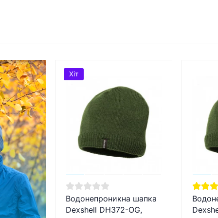
Хіт
Водонепроникна шапка
Водон
Dexshell DH372-OG,
Dexshe