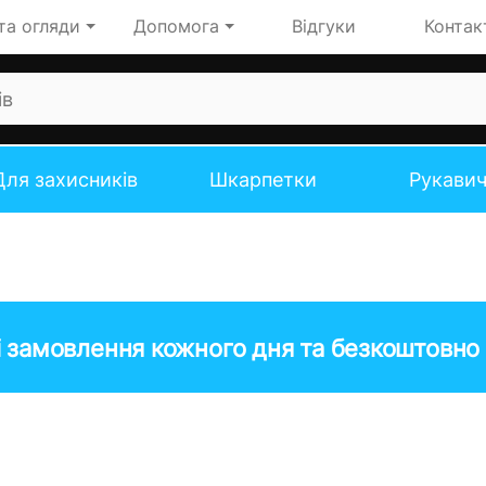
та огляди
Допомога
Відгуки
Контак
Для захисників
Шкарпетки
Рукави
 замовлення кожного дня та безкоштовно 