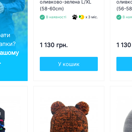
оливково-зелена L/XL
оливк
(58-60cm)
(56-5
В наявності
x 3 міс.
В ная
рати
шапки?
1 130 грн.
1 130
нашому
..
У кошик