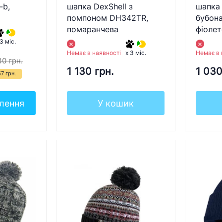
-b,
шапка DexShell з
шапка 
помпоном DH342TR,
бубон
помаранчева
фіоле
 3 міс.
Немає в наявності
Немає в 
x 3 міс.
30 грн.
1 130 грн.
1 030
7 грн.
лення
У кошик