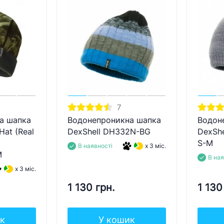
7
а шапка
Водонепроникна шапка
Водон
Hat (Real
DexShell DH332N-BG
DexShe
S-M
В наявності
x 3 міс.
M
В ная
x 3 міс.
1 130 грн.
1 130
к
У кошик