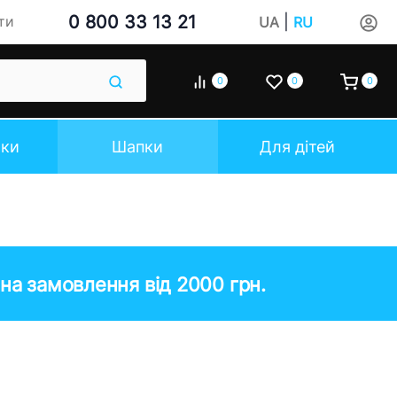
0 800 33 13 21
|
ти
UA
RU
0
0
0
чки
Шапки
Для дітей
на замовлення від 2000 грн.