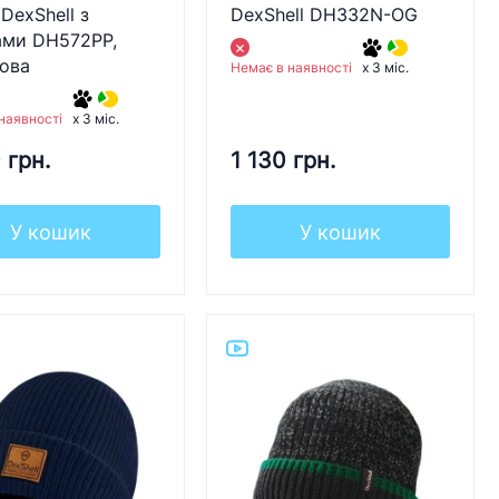
DexShell з
DexShell DH332N-OG
ами DH572PP,
това
Немає в наявності
x 3 міс.
наявності
x 3 міс.
 грн.
1 130 грн.
У кошик
У кошик