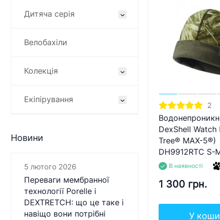
Дитяча серія
Велобахіли
Колекція
Екіпірування
2
Водонепроникн
DexShell Watch 
Новини
Tree® MAX-5®)
DH9912RTC S-
В наявності
5 лютого 2026
Переваги мембранної
1 300 грн.
технології Porelle і
DEXTRETCH: що це таке і
навіщо вони потрібні
У коши