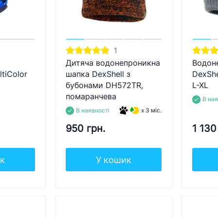
1
Дитяча водонепроникна
Водон
tiColor
шапка DexShell з
DexShe
бубонами DH572TR,
L-XL
помаранчева
В ная
В наявності
x 3 міс.
950 грн.
1 130
к
У кошик