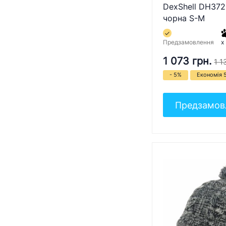
DexShell DH372
чорна S-M
Предзамовлення
x
1 073 грн.
1 1
- 5%
Економія 5
Предзамов