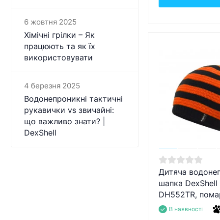
6 жовтня 2025
Хімічні грілки – Як
працюють та як їх
використовувати
4 березня 2025
Водонепроникні тактичні
рукавички vs звичайні:
що важливо знати? |
DexShell
Дитяча водоне
шапка DexShell
DH552TR, пома
В наявності