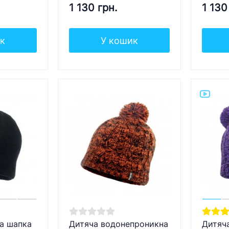
1 130 грн.
1 130
к
У кошик
а шапка
Дитяча водонепроникна
Дитяч