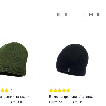
1
4
епроникна шапка
Водонепроникна шапка
ll DH372-OG,
DexShell DH372-b,