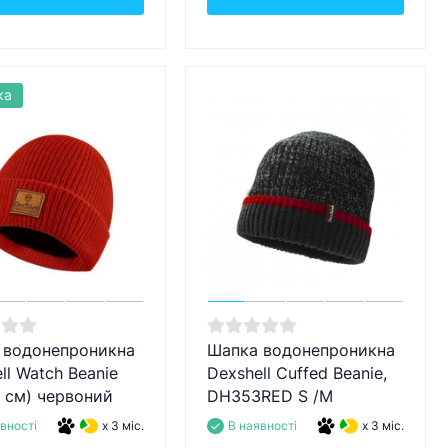
ка
 водонепроникна
Шапка водонепроникна
ll Watch Beanie
Dexshell Cuffed Beanie,
 см) червоний
DH353RED S /M
вності
x 3 міс.
В наявності
x 3 міс.