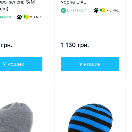
ово-зелена S/M
чорна L-XL
8cm)
В наявності
x 3 міс.
вності
x 3 міс.
 грн.
1 130 грн.
У кошик
У кошик