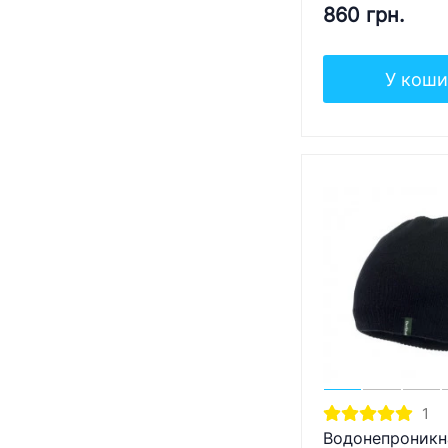
860 грн.
У коши
1
Водонепроникн