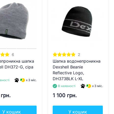
6
2
епроникна шапка
Шапка водонепроникна
ll DH372-G, сіра
Dexshell Beanie
Reflective Logo,
DH373BLK L-XL
вності
x 3 міс.
В наявності
x 3 міс.
 грн.
1 100 грн.
У кошик
У кошик