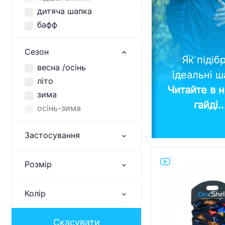
дитяча шапка
бафф
Сезон
Як підіб
весна /осінь
ідеальні 
літо
Читайте в 
зима
гайді.
осінь-зима
Застосування
Розмір
Колір
Скасувати