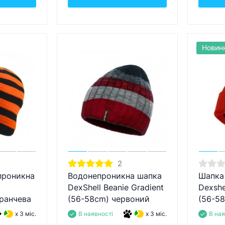
Новин
2
проникна
Водонепроникна шапка
Шапка
DexShell Beanie Gradient
Dexshe
ранчева
(56-58cm) червоний
(56-58
x 3 міс.
В наявності
x 3 міс.
В ная