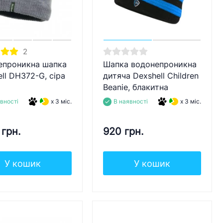
2
епроникна шапка
Шапка водонепроникна
ll DH372-G, сіра
дитяча Dexshell Children
Beanie, блакитна
вності
x 3 міс.
В наявності
x 3 міс.
 грн.
920 грн.
У кошик
У кошик