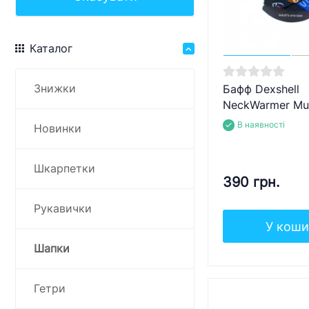
Каталог
Знижки
Бафф Dexshell
NeckWarmer Mul
В наявності
Новинки
Шкарпетки
390 грн.
Рукавички
У коши
Шапки
Гетри