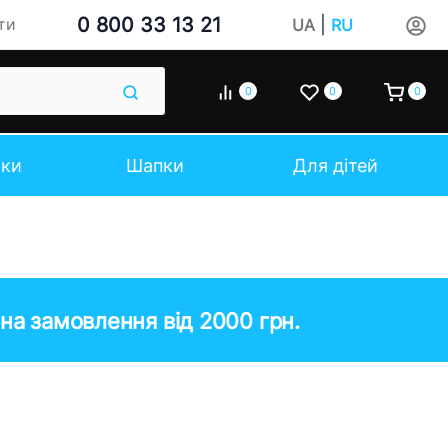
0 800 33 13 21
|
ти
UA
RU
0
0
0
чки
Шапки
Для дітей
на замовлення від 2000 грн.