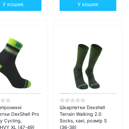
У кошик
У кошик
епроникні
Шкарпетки Dexshell
тки DexShell Pro
Terrain Walking 2.0
ity Cycling,
Socks, хакі, розмір S
HVY XL (47-49)
(36-38)