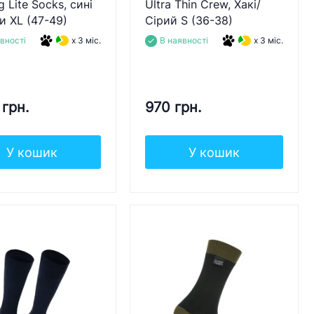
g Lite Socks, сині
Ultra Thin Crew, Хакі/
 XL (47-49)
Сірий S (36-38)
вності
x 3 міс.
В наявності
x 3 міс.
 грн.
970 грн.
У кошик
У кошик