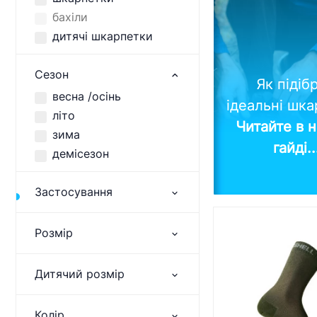
бахіли
дитячі шкарпетки
Сезон
Як підіб
весна /осінь
ідеальні шк
літо
Читайте в 
зима
гайді.
демісезон
Застосування
Розмір
Дитячий розмір
Колір