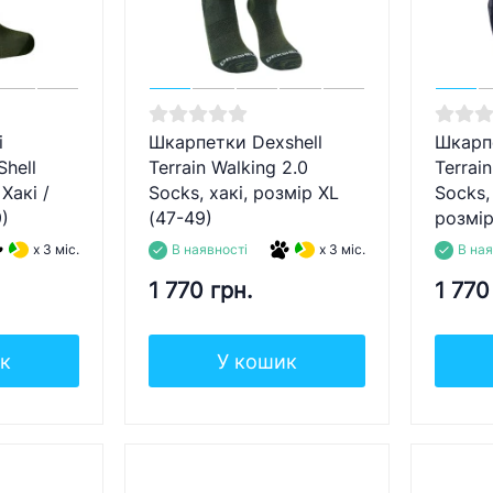
і
Шкарпетки Dexshell
Шкарпе
hell
Terrain Walking 2.0
Terrai
 Хакі /
Socks, хакі, розмір XL
Socks,
)
(47-49)
розмір
x 3 міс.
В наявності
x 3 міс.
В ная
1 770 грн.
1 770
к
У кошик