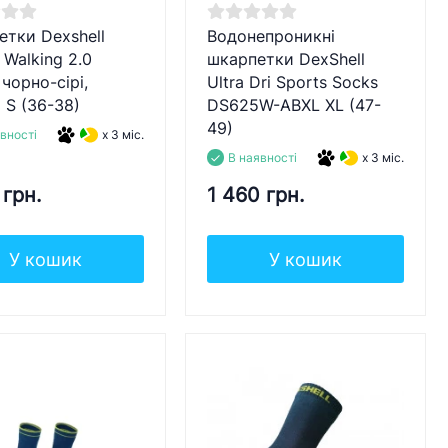
тки Dexshell
Водонепроникні
n Walking 2.0
шкарпетки DexShell
 чорно-сірі,
Ultra Dri Sports Socks
 S (36-38)
DS625W-ABXL XL (47-
49)
вності
x 3 міс.
В наявності
x 3 міс.
 грн.
1 460 грн.
У кошик
У кошик