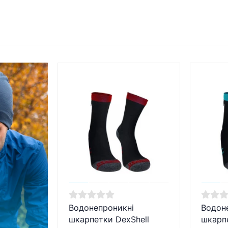
Водонепроникні
Водон
шкарпетки DexShell
шкарпе