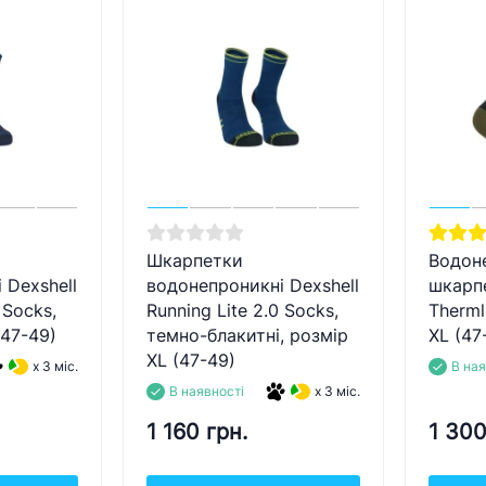
Шкарпетки
Водон
 Dexshell
водонепроникні Dexshell
шкарпе
 Socks,
Running Lite 2.0 Socks,
Therml
(47-49)
темно-блакитні, розмір
XL (47
XL (47-49)
x 3 міс.
В ная
В наявності
x 3 міс.
1 160 грн.
1 300