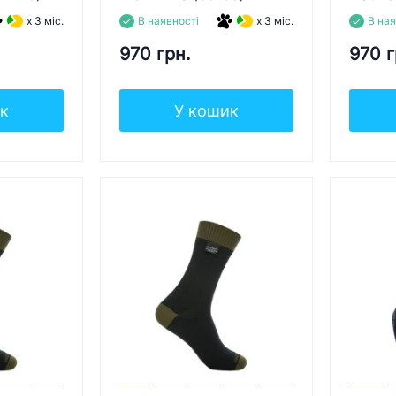
x 3 міс.
В наявності
x 3 міс.
В ная
970 грн.
970 г
к
У кошик