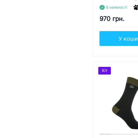
В наявності
970 грн.
У коши
Хіт