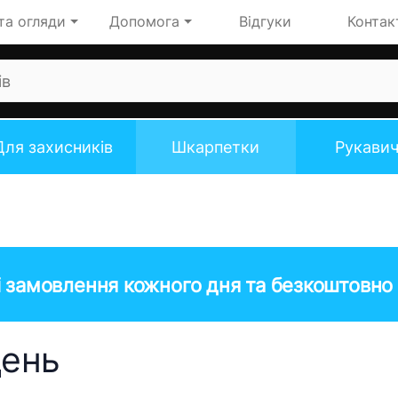
та огляди
Допомога
Відгуки
Контак
Для захисників
Шкарпетки
Рукави
 замовлення кожного дня та безкоштовно 
день