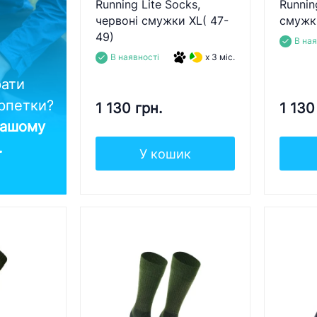
Running Lite Socks,
Runnin
червоні смужки XL( 47-
смужки
49)
В ная
В наявності
x 3 міс.
рати
арпетки?
1 130 грн.
1 130
нашому
..
У кошик