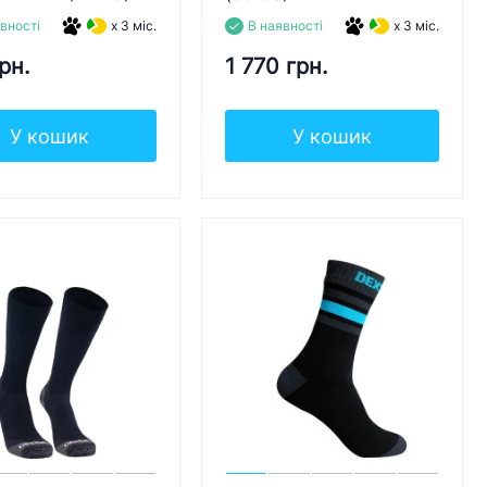
вності
x 3 міс.
В наявності
x 3 міс.
рн.
1 770 грн.
У кошик
У кошик