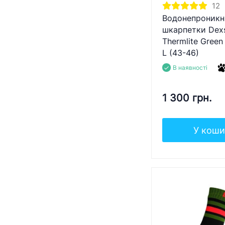
12
Водонепроникн
шкарпетки Dexs
Thermlite Gree
L (43-46)
В наявності
1 300 грн.
У коши