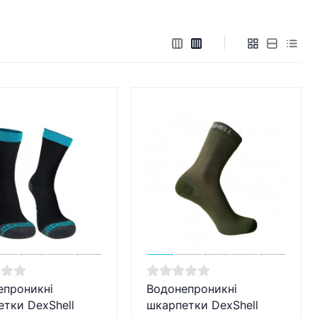
епроникні
Водонепроникні
тки DexShell
шкарпетки DexShell