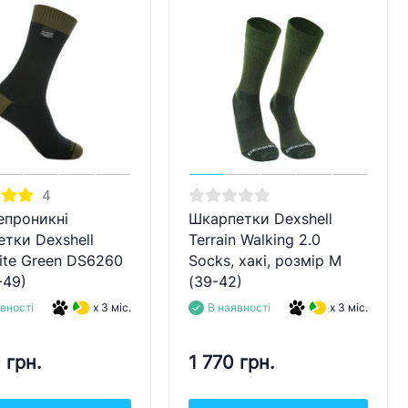
4
епроникні
Шкарпетки Dexshell
тки Dexshell
Terrain Walking 2.0
ite Green DS6260
Socks, хакі, розмір M
-49)
(39-42)
вності
x 3 міс.
В наявності
x 3 міс.
 грн.
1 770 грн.