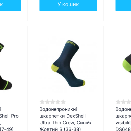
к
У кошик
і
Водонепроникні
Водон
hell Pro
шкарпетки DexShell
шкарпе
,
Ultra Thin Crew, Синій/
visibil
47-49)
Жовтий S (36-38)
DS648