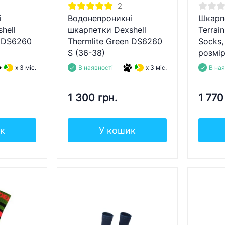
2
і
Водонепроникні
Шкарпе
hell
шкарпетки Dexshell
Terrai
n DS6260
Thermlite Green DS6260
Socks,
S (36-38)
розмір
x 3 міс.
В наявності
x 3 міс.
В ная
1 300 грн.
1 770
к
У кошик