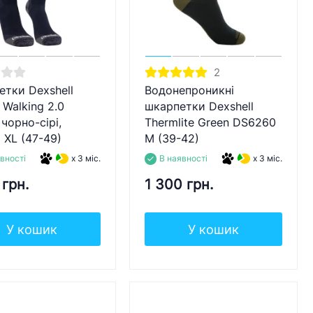
2
тки Dexshell
Водонепроникні
n Walking 2.0
шкарпетки Dexshell
 чорно-сірі,
Thermlite Green DS6260
 XL (47-49)
M (39-42)
вності
x 3 міс.
В наявності
x 3 міс.
 грн.
1 300 грн.
У кошик
У кошик