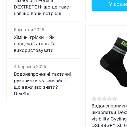
технології Porelle і
У коши
DEXTRETCH: що це таке і
навіщо вони потрібні
6 жовтня 2025
Хімічні грілки – Як
працюють та як їх
використовувати
4 березня 2025
Водонепроникні тактичні
рукавички vs звичайні:
що важливо знати? |
DexShell
Водонепроникн
шкарпетки DexS
visibility Cycling
DS648GRY XL (