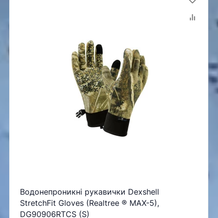
Водонепроникні рукавички Dexshell
StretchFit Gloves (Realtree ® MAX-5),
DG90906RTCS (S)