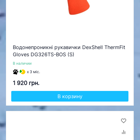
Водонепроникні рукавички DexShell ThermFit
Gloves DG326TS-BOS (S)
В наличии
x 3 міс.
1 920 грн.
В корзину