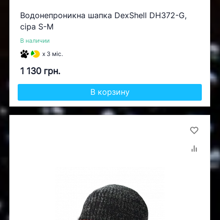
Водонепроникна шапка DexShell DH372-G,
сіра S-M
В наличии
x 3 міс.
1 130 грн.
В корзину